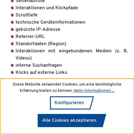
Seitenaufrufe
Interaktionen und Klickpfade
Scrolltiefe
technische Geräteinformationen
gekürzte IP-Adresse
Referrer-URL
Standortdaten (Region)
Interaktionen mit eingebundenen Medien (z. B.
Videos)
interne Suchanfragen
Klicks auf externe Links
Diese Website verwendet Cookies, um eine bestmögliche
Erfahrung bieten zu können.
Mehr Informationen ...
Zweck der Verarbeitung
Konfigurieren
Google nutzt diese Daten in unserem Auftrag, um Ihre
pseudonyme Nutzung der Website auszuwerten und
Reports über Websiteaktivitäten zu erstellen. Dies dient
Alle Cookies akzeptieren
der Optimierung unseres Online-Angebots und der
Erfolgsmessung unserer Marketingmaßnahmen.